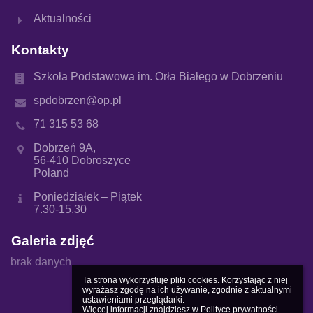
Aktualności
Kontakty
Szkoła Podstawowa im. Orła Białego w Dobrzeniu
spdobrzen@op.pl
71 315 53 68
Dobrzeń 9A,
56-410 Dobroszyce
Poland
Poniedziałek – Piątek
7.30-15.30
Galeria zdjęć
brak danych
Ta strona wykorzystuje pliki cookies. Korzystając z niej 
wyrażasz zgodę na ich używanie, zgodnie z aktualnymi 
ustawieniami przeglądarki.

Więcej informacji znajdziesz w 
Polityce prywatności
.