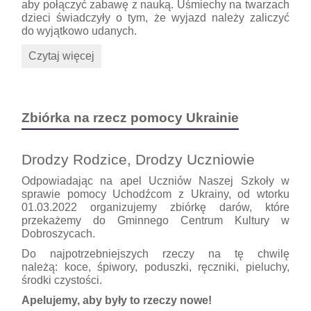
aby połączyć zabawę z nauką. Uśmiechy na twarzach
dzieci świadczyły o tym, że wyjazd należy zaliczyć
do wyjątkowo udanych.
Wycieczka
Czytaj więcej
do
HYDROPOLIS:
Zbiórka na rzecz pomocy Ukrainie
Drodzy Rodzice, Drodzy Uczniowie
Odpowiadając na apel Uczniów Naszej Szkoły w
sprawie pomocy Uchodźcom z Ukrainy, od wtorku
01.03.2022 organizujemy zbiórkę darów, które
przekażemy do Gminnego Centrum Kultury w
Dobroszycach.
Do najpotrzebniejszych rzeczy na tę chwilę
należą: koce, śpiwory, poduszki, ręczniki, pieluchy,
środki czystości.
Apelujemy, aby były to rzeczy nowe!