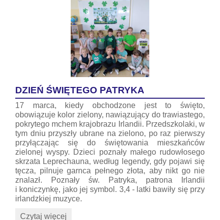
DZIEŃ ŚWIĘTEGO PATRYKA
17 marca, kiedy obchodzone jest to święto,
obowiązuje kolor zielony, nawiązujący do trawiastego,
pokrytego mchem krajobrazu Irlandii. Przedszkolaki, w
tym dniu przyszły ubrane na zielono, po raz pierwszy
przyłączając się do świętowania mieszkańców
zielonej wyspy. Dzieci poznały małego rudowłosego
skrzata Leprechauna, według legendy, gdy pojawi się
tęcza, pilnuje garnca pełnego złota, aby nikt go nie
znalazł. Poznały św. Patryka, patrona Irlandii
i koniczynkę, jako jej symbol. 3,4 - latki bawiły się przy
irlandzkiej muzyce.
DZIEŃ
Czytaj więcej