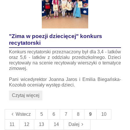
"Zima w poezji dziecięcej" konkurs
recytatorski
Konkurs recytatorski przeznaczony był dla 3,4 - latków
oraz 5,6 - latków z oddziału przedszkolnego. Dzieci
recytowały na scenie recytowały wierszyki o tematyce
zimowej.
Pani wicedyrektor Joanna Jaros i Emilia Biegańska-
Kozołub oceniały występ dzieci.
"Zima
Czytaj więcej
w
poezji
dziecięcej"
Wstecz
5
6
7
8
9
10
konkurs
recytatorski:
11
12
13
14
Dalej