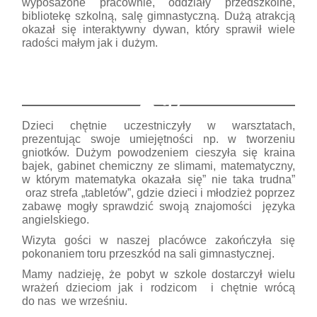
wyposażone pracownie, oddziały przedszkolne,
bibliotekę szkolną, salę gimnastyczną. Dużą atrakcją
okazał się interaktywny dywan, który sprawił wiele
radości małym jak i dużym.
37
Dzieci chętnie uczestniczyły w warsztatach,
prezentując swoje umiejętności np. w tworzeniu
gniotków. Dużym powodzeniem cieszyła się kraina
bajek, gabinet chemiczny ze slimami, matematyczny,
w którym matematyka okazała się” nie taka trudna”
oraz strefa „tabletów”, gdzie dzieci i młodzież poprzez
zabawę mogły sprawdzić swoją znajomości języka
angielskiego.
Wizyta gości w naszej placówce zakończyła się
pokonaniem toru przeszkód na sali gimnastycznej.
Mamy nadzieję, że pobyt w szkole dostarczył wielu
wrażeń dzieciom jak i rodzicom i chętnie wrócą
do nas we wrześniu.