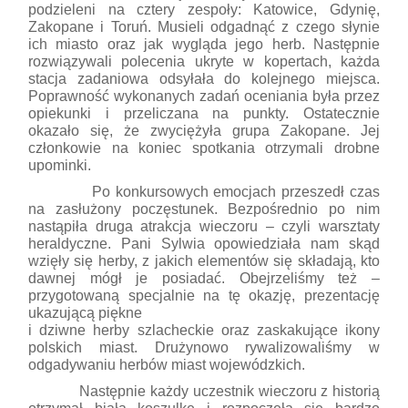
podzieleni na cztery zespoły: Katowice, Gdynię,
Zakopane i Toruń. Musieli odgadnąć z czego słynie
ich miasto oraz jak wygląda jego herb. Następnie
rozwiązywali polecenia ukryte w kopertach, każda
stacja zadaniowa odsyłała do kolejnego miejsca.
Poprawność wykonanych zadań oceniania była przez
opiekunki i przeliczana na punkty. Ostatecznie
okazało się, że zwyciężyła grupa Zakopane. Jej
członkowie na koniec spotkania otrzymali drobne
upominki.
Po konkursowych emocjach przeszedł czas
na zasłużony poczęstunek. Bezpośrednio po nim
nastąpiła druga atrakcja wieczoru – czyli warsztaty
heraldyczne. Pani Sylwia opowiedziała nam skąd
wzięły się herby, z jakich elementów się składają, kto
dawnej mógł je posiadać. Obejrzeliśmy też –
przygotowaną specjalnie na tę okazję, prezentację
ukazującą piękne
i dziwne herby szlacheckie oraz zaskakujące ikony
polskich miast. Drużynowo rywalizowaliśmy w
odgadywaniu herbów miast wojewódzkich.
Następnie każdy uczestnik wieczoru z historią