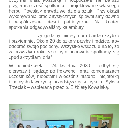
otrzymał białą koszulkę i rozpoczęła się bardzo
przyjemna część spotkania – projektowanie własnego
herbu. Powstały prawdziwe dzieła sztuki! Przy okazji
wykonywania prac artystycznych śpiewaliśmy dawne
i współczesne pieśni patriotyczne. Na koniec
spotkania odgadywaliśmy kalambury.
Trzy godziny minęły nam bardzo szybko
i przyjemnie. Około 20 do szkoły przybyli rodzice, aby
odebrać swoje pociechy. Wszystko wskazuje na to, że
w przyszłym roku szkolnym ponownie spotkamy się
,,pod skrzydłami orła”
W poniedziałek – 24 kwietnia 2023 r. odbył się
pierwszy (i sądząc po frekwencji oraz komentarzach
uczestników) nieostatni wieczór z historią. Inicjatorką
i pomysłodawczynią przedsięwzięcia była p. Sylwia
Trzeciak – wspierana przez p. Elżbietę Kowalską.