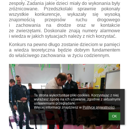
zespoły. Zadania jakie dzieci miały do wykonania były
zróżnicowane. Przedszkolaki sprawnie pokonały
wszystkie konkurencje, wykazały się wysoką
znajomością przepisów ruchu drogowego
i zachowania na drodze oraz w kontakcie
ze zwierzętami. Doskonale znają numery alarmowe
i wiedza w jakich sytuacjach należy z nich korzystać.
Konkurs na pewno długo zostanie dzieciom w pamięci
a wiedza teoretyczna będzie dobrym fundamentem
do właściwego zachowania w życiu codziennym.
Ta strona wykorzystuje pliki cookies. Korzystając z niej 
wyrażasz zgodę na ich używanie, zgodnie z aktualnymi 
ustawieniami przeglądarki.

Więcej informacji znajdziesz w 
Polityce prywatności
.
OK