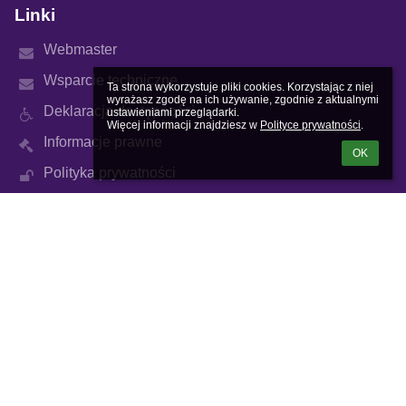
Linki
Webmaster
Wsparcie techniczne
Ta strona wykorzystuje pliki cookies. Korzystając z niej 
wyrażasz zgodę na ich używanie, zgodnie z aktualnymi 
Deklaracja dostępności
ustawieniami przeglądarki.

Więcej informacji znajdziesz w 
Polityce prywatności
.
Informacje prawne
OK
Polityka prywatności
Metryczka
Mapa strony
O nas
Kontakt
Aktualności
Kontakty
Szkoła Podstawowa im. Orła Białego w Dobrzeniu