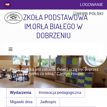
LOGOWANIE
SZKOŁA PODSTAWOWA
IM.ORŁA BIAŁEGO W
DOBRZENIU
O.&nbsp;przedszkolne
-
„Pracą dziecka jest zabawa. Dzieci uczą się, poprzez
Wydarzenia
wszystko co robią.” Carolyn Hooper
|
Szkoła
Podstawowa
Wydarzenia
Innowacja pedagogiczna
im.
Orła
Migawki dnia
Jadłospis
Białego