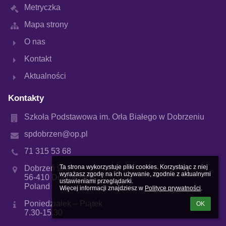
Metryczka
Mapa strony
O nas
Kontakt
Aktualności
Kontakty
Szkoła Podstawowa im. Orła Białego w Dobrzeniu
spdobrzen@op.pl
71 315 53 68
Ta strona wykorzystuje pliki cookies. Korzystając z niej 
Dobrzeń 9A,
wyrażasz zgodę na ich używanie, zgodnie z aktualnymi 
56-410 Dobroszyce
ustawieniami przeglądarki.

Poland
Więcej informacji znajdziesz w 
Polityce prywatności
.
Poniedziałek – Piątek
OK
7.30-15.30