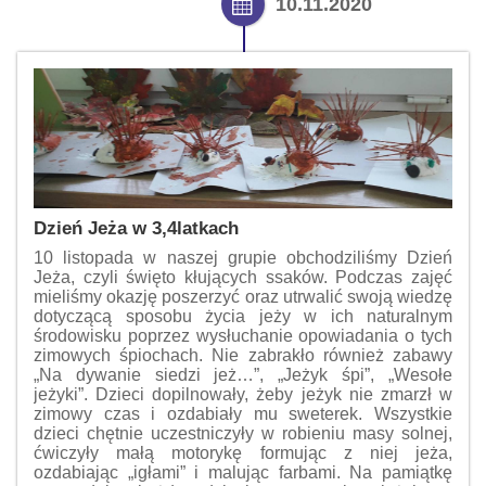
10.11.2020
Dzień Jeża w 3,4latkach
10 listopada w naszej grupie obchodziliśmy Dzień
Jeża, czyli święto kłujących ssaków. Podczas zajęć
mieliśmy okazję poszerzyć oraz utrwalić swoją wiedzę
dotyczącą sposobu życia jeży w ich naturalnym
środowisku poprzez wysłuchanie opowiadania o tych
zimowych śpiochach. Nie zabrakło również zabawy
„Na dywanie siedzi jeż…”, „Jeżyk śpi”, „Wesołe
jeżyki”. Dzieci dopilnowały, żeby jeżyk nie zmarzł w
zimowy czas i ozdabiały mu sweterek. Wszystkie
dzieci chętnie uczestniczyły w robieniu masy solnej,
ćwiczyły małą motorykę formując z niej jeża,
ozdabiając „igłami” i malując farbami. Na pamiątkę