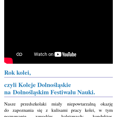
Rok kolei,
czyli Koleje Dolnoś
l
ą
skie
na Dolno
ś
l
ąskim Festiwalu Nauki.
Nasze przedszkolaki miały niepowtarzalną okazję
do zapoznania się z kulisami pracy kolei, w tym
poznawanie zawodów kolejowych: konduktor,