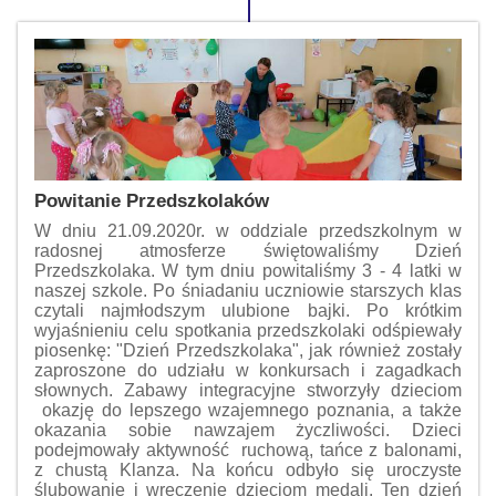
Powitanie Przedszkolaków
W dniu 21.09.2020r. w oddziale przedszkolnym w
radosnej atmosferze świętowaliśmy Dzień
Przedszkolaka. W tym dniu powitaliśmy 3 - 4 latki w
naszej szkole. Po śniadaniu uczniowie starszych klas
czytali najmłodszym ulubione bajki. Po krótkim
wyjaśnieniu celu spotkania przedszkolaki odśpiewały
piosenkę: "Dzień Przedszkolaka", jak również zostały
zaproszone do udziału w konkursach i zagadkach
słownych. Zabawy integracyjne stworzyły dzieciom
okazję do lepszego wzajemnego poznania, a także
okazania sobie nawzajem życzliwości. Dzieci
podejmowały aktywność ruchową, tańce z balonami,
z chustą Klanza. Na końcu odbyło się uroczyste
ślubowanie i wręczenie dzieciom medali. Ten dzień