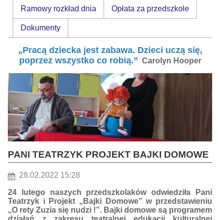
Ramowy rozkład dnia
Opłata za przedszkole
w
Dobrzeniu
Dokumenty
„Pracą dziecka jest zabawa. Dzieci uczą się,
poprzez wszystko co robią.”
Carolyn Hooper
PANI TEATRZYK PROJEKT BAJKI DOMOWE
28.02.2022 15:28
24 lutego naszych przedszkolaków odwiedziła Pani
Teatrzyk i Projekt „Bajki Domowe” w przedstawieniu
„O rety Zuzia się nudzi !”. Bajki domowe są programem
działań z zakresu teatralnej edukacji kulturalnej