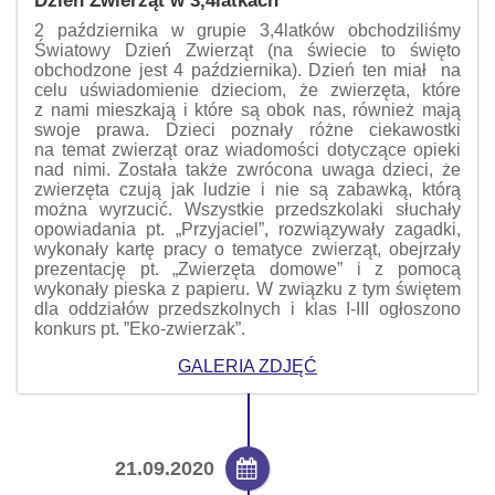
2 października w grupie 3,4latków obchodziliśmy
Światowy Dzień Zwierząt (na świecie to święto
obchodzone jest 4 października). Dzień ten miał na
celu uświadomienie dzieciom, że zwierzęta, które
z nami mieszkają i które są obok nas, również mają
swoje prawa. Dzieci poznały różne ciekawostki
na temat zwierząt oraz wiadomości dotyczące opieki
nad nimi. Została także zwrócona uwaga dzieci, że
zwierzęta czują jak ludzie i nie są zabawką, którą
można wyrzucić. Wszystkie przedszkolaki słuchały
opowiadania pt. „Przyjaciel”, rozwiązywały zagadki,
wykonały kartę pracy o tematyce zwierząt, obejrzały
prezentację pt. „Zwierzęta domowe” i z pomocą
wykonały pieska z papieru. W związku z tym świętem
dla oddziałów przedszkolnych i klas I-III ogłoszono
konkurs pt. ”Eko-zwierzak”.
GALERIA ZDJĘĆ
21.09.2020