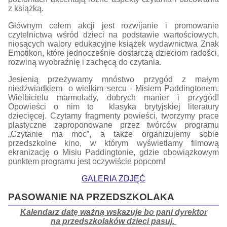
z książką.
Głównym celem akcji jest rozwijanie i promowanie
czytelnictwa wśród dzieci na podstawie wartościowych,
niosących walory edukacyjne książek wydawnictwa Znak
Emotikon, które jednocześnie dostarczą dzieciom radości,
rozwiną wyobraźnię i zachęcą do czytania.
Jesienią przeżywamy mnóstwo przygód z małym
niedźwiadkiem o wielkim sercu - Misiem Paddingtonem.
Wielbicielu marmolady, dobrych manier i przygód!
Opowieści o nim to klasyka brytyjskiej literatury
dziecięcej. Czytamy fragmenty powieści, tworzymy prace
plastyczne zaproponowane przez twórców programu
„Czytanie ma moc”, a także organizujemy sobie
przedszkolne kino, w którym wyświetlamy filmową
ekranizację o Misiu Paddingtonie, gdzie obowiązkowym
punktem programu jest oczywiście popcorn!
GALERIA ZDJĘĆ
PASOWANIE NA PRZEDSZKOLAKA
Kalendarz datę ważną wskazuje bo pani dyrektor
na przedszkolaków dzieci pasuj.