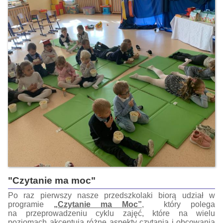
"Czytanie ma moc"
Po raz pierwszy nasze przedszkolaki biorą udział w
programie
„Czytanie ma Moc”
, który polega
na przeprowadzeniu cyklu zajęć, które na wielu
poziomach akcentują różne aspekty czytania i obcowania